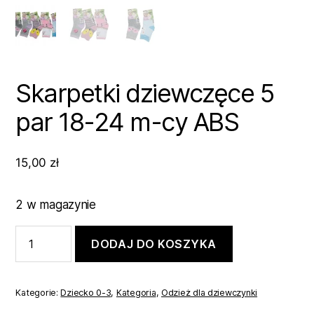
Skarpetki dziewczęce 5
par 18-24 m-cy ABS
15,00
zł
2 w magazynie
ilość
DODAJ DO KOSZYKA
Skarpetki
dziewczęce
5
par
Kategorie:
Dziecko 0-3
,
Kategoria
,
Odzież dla dziewczynki
18-