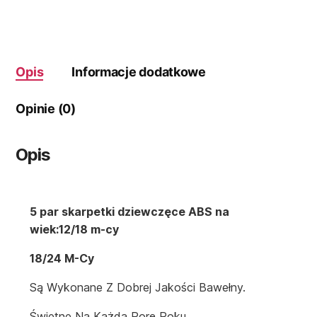
24
m-
cy
ABS
Opis
Informacje dodatkowe
Opinie (0)
Opis
5 par skarpetki dziewczęce ABS na
wiek:12/18 m-cy
18/24 M-Cy
Są Wykonane Z Dobrej Jakości Bawełny.
Świetne Na Każdą Porę Roku.