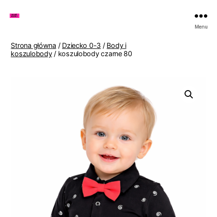
Zakupy
Menu
u
Lenki
Strona główna
/
Dziecko 0-3
/
Body i
koszulobody
/ koszulobody czarne 80