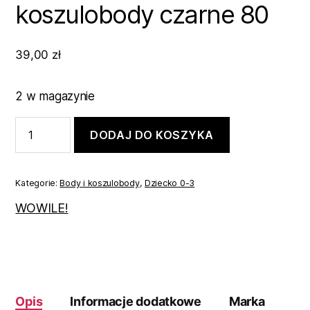
koszulobody czarne 80
39,00
zł
2 w magazynie
ilość
DODAJ DO KOSZYKA
koszulobody
czarne
80
Kategorie:
Body i koszulobody
,
Dziecko 0-3
WOWILE!
Opis
Informacje dodatkowe
Marka