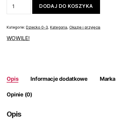
ilość
DODAJ DO KOSZYKA
Koszulobody
zestaw
świąteczny
+**+
Kategorie:
Dziecko 0-3
,
Kategoria
,
Okazje i przyjęcia
68
WOWILE!
Opis
Informacje dodatkowe
Marka
Opinie (0)
Opis