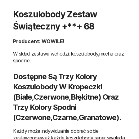
Koszulobody Zestaw
Świąteczny +**+ 68
Producent: WOWILE!
W skład zestawu wchodzi: koszulobody,mucha oraz
spodnie.
Dostępne Są Trzy Kolory
Koszulobody W Kropeczki
(białe,czerwone,błękitne) Oraz
Trzy Kolory Spodni
(czerwone,czarne,granatowe).
Każdy może indywidualnie dobrać sobie
zestaw,ponieważ każde koszulobody super wygląda