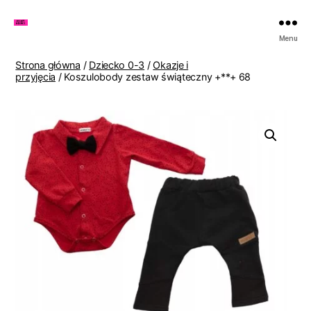
Zakupy
Menu
u
Lenki
Strona główna
/
Dziecko 0-3
/
Okazje i
przyjęcia
/ Koszulobody zestaw świąteczny +**+ 68