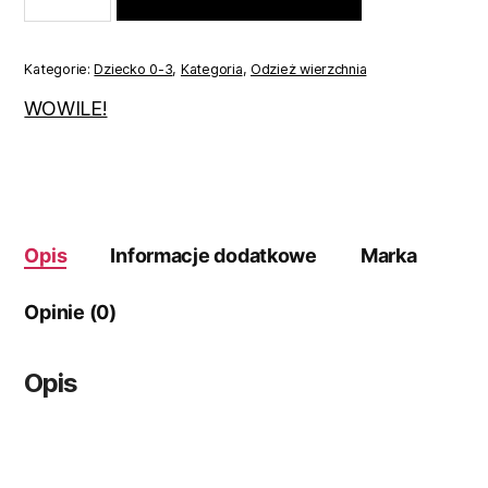
moro
86
Kategorie:
Dziecko 0-3
,
Kategoria
,
Odzież wierzchnia
WOWILE!
Opis
Informacje dodatkowe
Marka
Opinie (0)
Opis