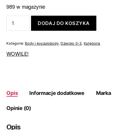
989 w magazynie
ilość
DODAJ DO KOSZYKA
Body
koszulowe
68
Kategorie:
Body i koszulobody
,
Dziecko 0-3
,
Kategoria
WOWILE!
Opis
Informacje dodatkowe
Marka
Opinie (0)
Opis