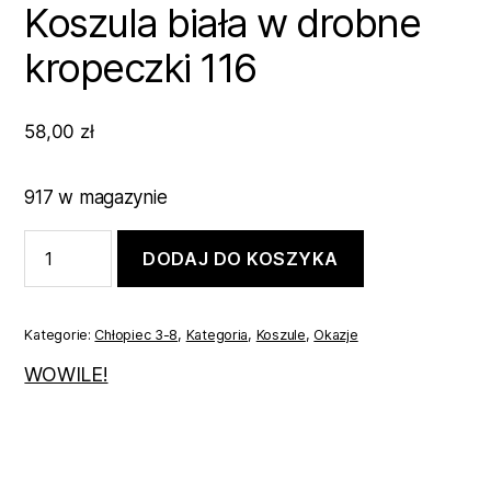
Koszula biała w drobne
kropeczki 116
58,00
zł
917 w magazynie
ilość
DODAJ DO KOSZYKA
Koszula
biała
w
drobne
Kategorie:
Chłopiec 3-8
,
Kategoria
,
Koszule
,
Okazje
kropeczki
116
WOWILE!