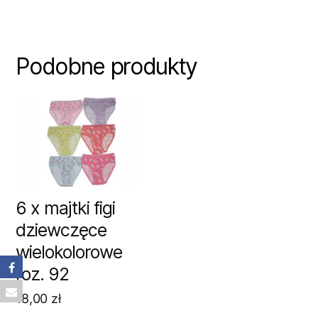
Podobne produkty
6 x majtki figi
dziewczęce
wielokolorowe
roz. 92
18,00
zł