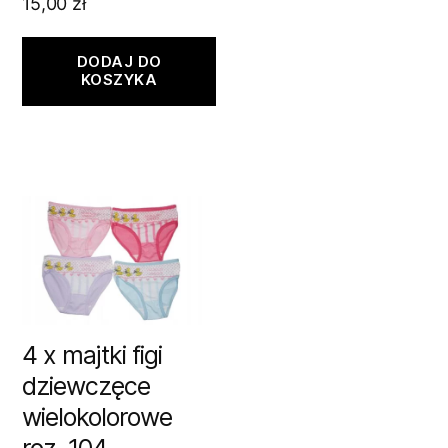
15,00
zł
DODAJ DO
KOSZYKA
4 x majtki figi
dziewczęce
wielokolorowe
roz. 104