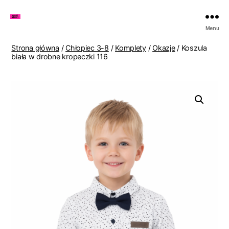
Zakupy
Menu
u
Lenki
Strona główna
/
Chłopiec 3-8
/
Komplety
/
Okazje
/ Koszula
biała w drobne kropeczki 116