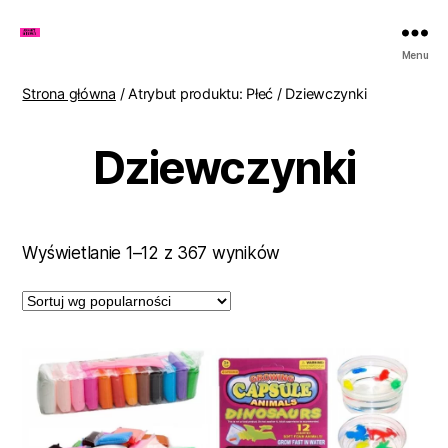
Zakupy
Menu
u
Lenki
Strona główna
/ Atrybut produktu: Płeć / Dziewczynki
Dziewczynki
Posortowane
Wyświetlanie 1–12 z 367 wyników
według
popularności