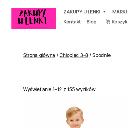
ZAKUPY U LENKI
MARKI
Kontakt
Blog
Koszyk
Zakupy
u
Lenki
Strona główna
/
Chłopiec 3-8
/ Spodnie
Posortowane
Wyświetlanie 1–12 z 155 wyników
według
popularności