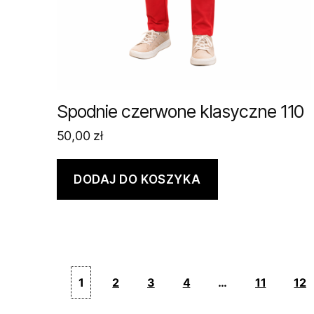
Spodnie czerwone klasyczne 110
50,00
zł
DODAJ DO KOSZYKA
1
2
3
4
…
11
12