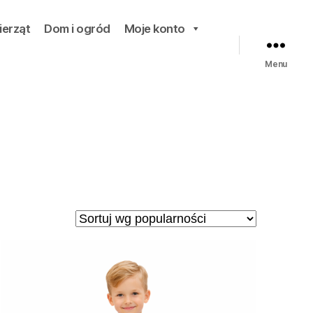
ierząt
Dom i ogród
Moje konto
Menu