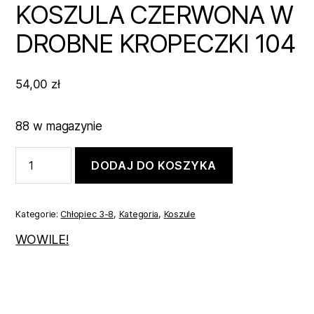
KOSZULA CZERWONA W
DROBNE KROPECZKI 104
54,00
zł
88 w magazynie
ilość
DODAJ DO KOSZYKA
KOSZULA
CZERWONA
W
DROBNE
Kategorie:
Chłopiec 3-8
,
Kategoria
,
Koszule
KROPECZKI
104
WOWILE!