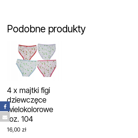
Podobne produkty
4 x majtki figi
dziewczęce
wielokolorowe
roz. 104
16,00
zł