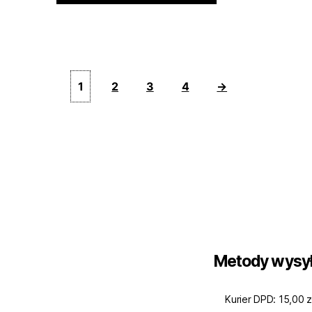
1
2
3
4
→
Metody wysył
Kurier DPD: 15,00 z