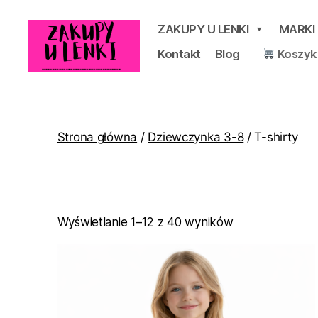
ZAKUPY U LENKI
MARKI
Kontakt
Blog
Koszyk
Zakupy
u
Lenki
Strona główna
/
Dziewczynka 3-8
/ T-shirty
Posortowane
Wyświetlanie 1–12 z 40 wyników
według
popularności