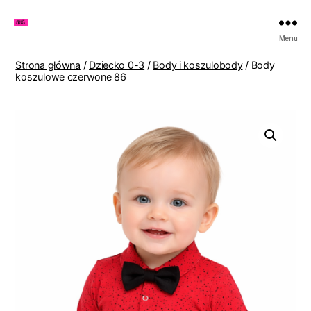
Zakupy
Menu
u
Lenki
Strona główna
/
Dziecko 0-3
/
Body i koszulobody
/ Body
koszulowe czerwone 86