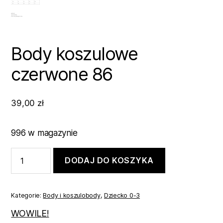
Body koszulowe
czerwone 86
39,00
zł
996 w magazynie
ilość
DODAJ DO KOSZYKA
Body
koszulowe
czerwone
86
Kategorie:
Body i koszulobody
,
Dziecko 0-3
WOWILE!