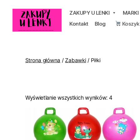
ZAKUPY U LENKI
MARKI
Kontakt
Blog
Koszyk
Zakupy
u
Lenki
Strona główna
/
Zabawki
/ Piłki
Posortowa
Wyświetlanie wszystkich wyników: 4
według
popularnoś