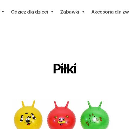
Odzież dla dzieci
Zabawki
Akcesoria dla zw
Piłki
ne
ci