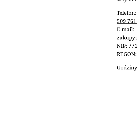
Telefon:
509 761
E-mail:
zakupyu
NIP: 77
REGON:
Godziny