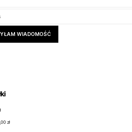
ki
ł
,00 zł