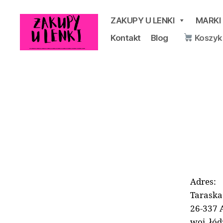
ZAKUPY U LENKI
MARKI
Kontakt
Blog
Koszyk
Zakupy
u
Lenki
Adres:
Taraska
26-337 
woj. łód