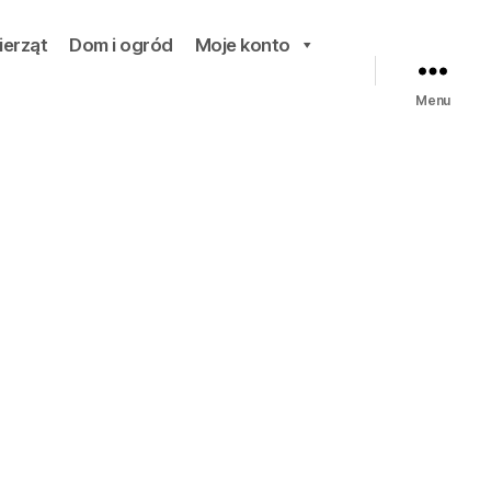
ierząt
Dom i ogród
Moje konto
Menu