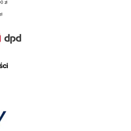
0 zł
zł
ści