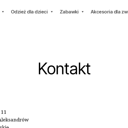
Odzież dla dzieci
Zabawki
Akcesoria dla zw
Kontakt
 11
Aleksandrów
zkie