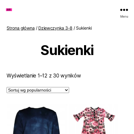
Zakupy
Menu
u
Lenki
Strona główna
/
Dziewczynka 3-8
/ Sukienki
Sukienki
Posortowane
Wyświetlanie 1–12 z 30 wyników
według
popularności