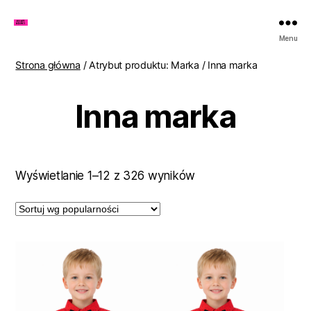
Zakupy
Menu
u
Lenki
Strona główna
/ Atrybut produktu: Marka / Inna marka
Inna marka
Posortowane
Wyświetlanie 1–12 z 326 wyników
według
popularności