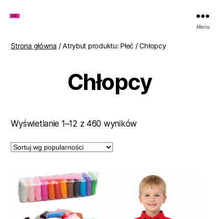
Zakupy
Menu
u
Lenki
Strona główna
/ Atrybut produktu: Płeć / Chłopcy
Chłopcy
Posortowane
Wyświetlanie 1–12 z 460 wyników
według
popularności