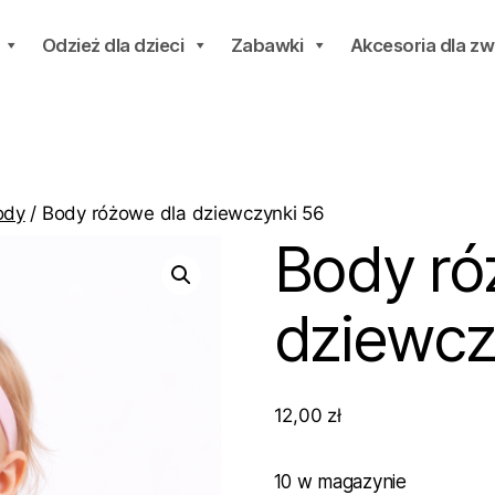
Odzież dla dzieci
Zabawki
Akcesoria dla zw
ody
/ Body różowe dla dziewczynki 56
Body ró
dziewcz
12,00
zł
10 w magazynie