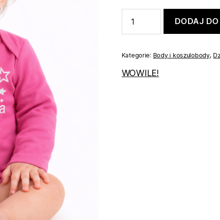
ilość
DODAJ DO
Body
różowe
dla
dziewczynki
Kategorie:
Body i koszulobody
,
Dz
56
WOWILE!