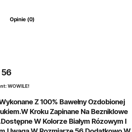
Opinie (0)
 56
nt: WOWILE!
Wykonane Z 100% Bawełny Ozdobionej
rukiem.W Kroku Zapinane Na Bezniklowe
.Dostępne W Kolorze Białym Rózowym I
m.Uwaga W Rozmiarze 56 Dodatkowo W