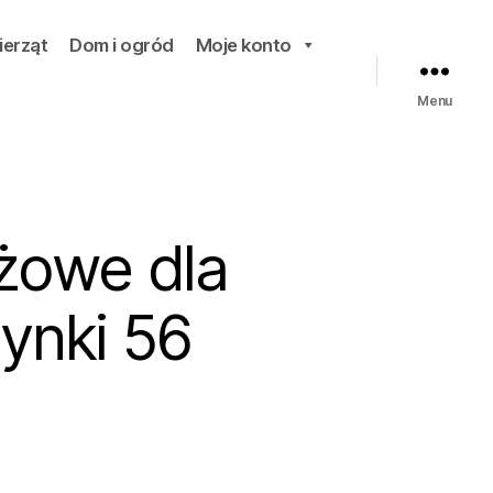
ierząt
Dom i ogród
Moje konto
Menu
żowe dla
ynki 56