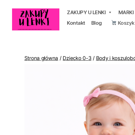
ZAKUPY U LENKI
MARKI
Kontakt
Blog
Koszyk
Zakupy
u
Lenki
Strona główna
/
Dziecko 0-3
/
Body i koszulob