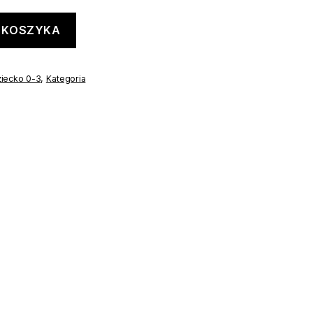
 KOSZYKA
iecko 0-3
,
Kategoria