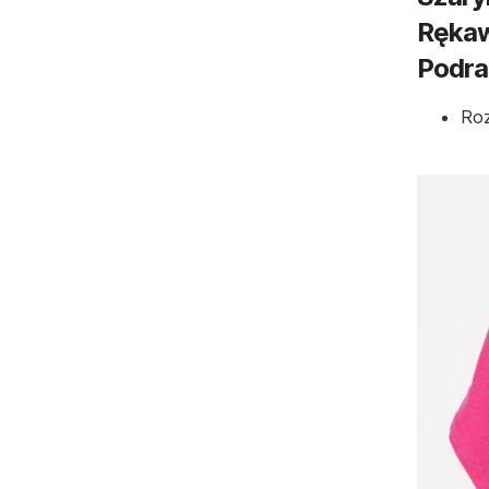
Rękaw
Podra
Roz