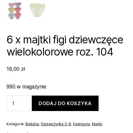
6 x majtki figi dziewczęce
wielokolorowe roz. 104
18,00
zł
990 w magazynie
ilość
DODAJ DO KOSZYKA
6
x
majtki
figi
Kategorie:
Bielizna
,
Dziewczynka 3-8
,
Kategoria
,
Majtki
dziewczęce