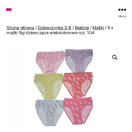
Zakupy
Menu
u
Lenki
Strona główna
/
Dziewczynka 3-8
/
Bielizna
/
Majtki
/ 6 x
majtki figi dziewczęce wielokolorowe roz. 104