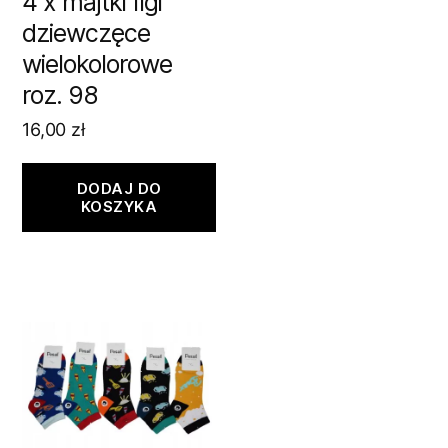
4 x majtki figi
dziewczęce
wielokolorowe
roz. 98
16,00
zł
DODAJ DO
KOSZYKA