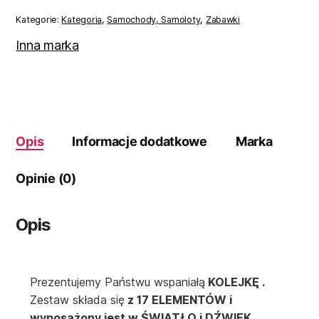
Pociąg
Na
Kategorie:
Kategoria
,
Samochody, Samoloty
,
Zabawki
Baterie
Światło
Inna marka
Dźwięk
Opis
Informacje dodatkowe
Marka
Opinie (0)
Opis
Prezentujemy Państwu wspaniałą
KOLEJKĘ .
Zestaw składa się
z 17 ELEMENTÓW i
wyposażony jest w ŚWIATŁO i DŹWIĘK
.