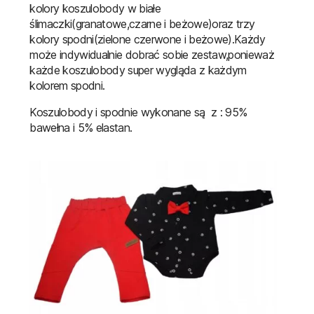
kolory koszulobody w białe
ślimaczki(granatowe,czarne i beżowe)oraz trzy
kolory spodni(zielone czerwone i beżowe).Każdy
może indywidualnie dobrać sobie zestaw,ponieważ
każde koszulobody super wygląda z każdym
kolorem spodni.
Koszulobody i spodnie wykonane są z : 95%
bawełna i 5% elastan.