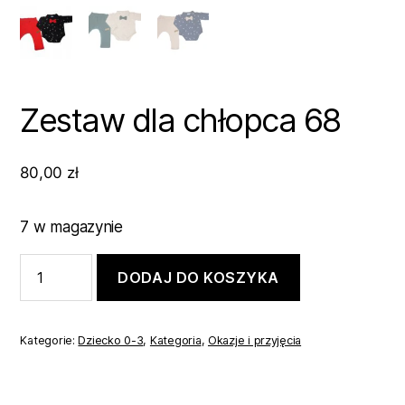
Zestaw dla chłopca 68
80,00
zł
7 w magazynie
ilość
DODAJ DO KOSZYKA
Zestaw
dla
chłopca
68
Kategorie:
Dziecko 0-3
,
Kategoria
,
Okazje i przyjęcia