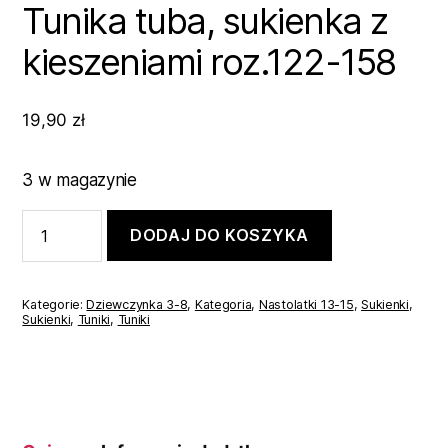
Tunika tuba, sukienka z
kieszeniami roz.122-158
19,90
zł
3 w magazynie
ilość
DODAJ DO KOSZYKA
Tunika
tuba,
sukienka
z
Kategorie:
Dziewczynka 3-8
,
Kategoria
,
Nastolatki 13-15
,
Sukienki
,
kieszeniami
Sukienki
,
Tuniki
,
Tuniki
roz.122-
158