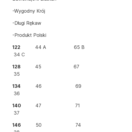
-wygodny Krój
-długi Rękaw
-produkt Polski
122
44 A 65 B
34 C
128
45 67
35
134
46 69
36
140
47 71
37
146
50 74