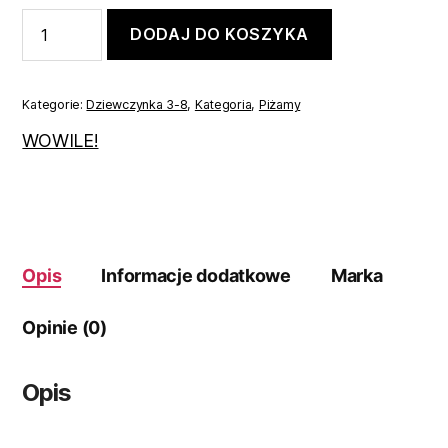
ilość
DODAJ DO KOSZYKA
Piżama
dla
dziewczynki
różowa122
Kategorie:
Dziewczynka 3-8
,
Kategoria
,
Piżamy
WOWILE!
Opis
Informacje dodatkowe
Marka
Opinie (0)
Opis