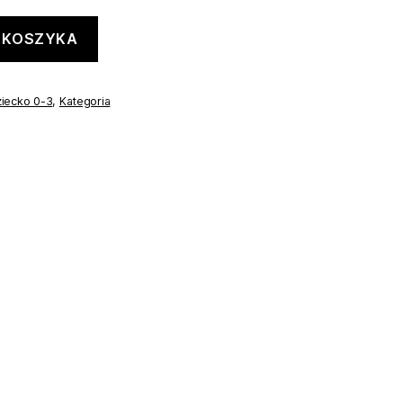
 KOSZYKA
iecko 0-3
,
Kategoria