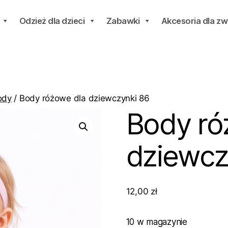
Odzież dla dzieci
Zabawki
Akcesoria dla zw
ody
/ Body różowe dla dziewczynki 86
Body ró
dziewcz
12,00
zł
10 w magazynie