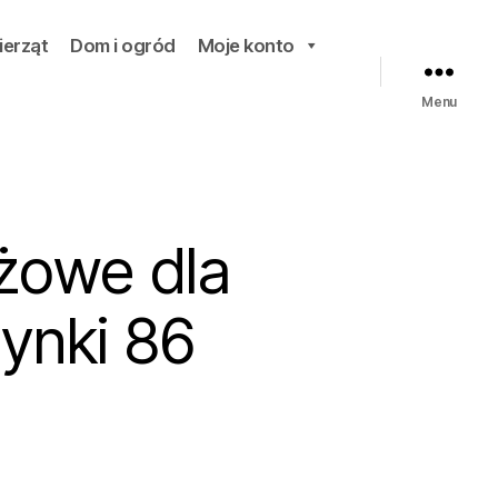
ierząt
Dom i ogród
Moje konto
Menu
żowe dla
ynki 86