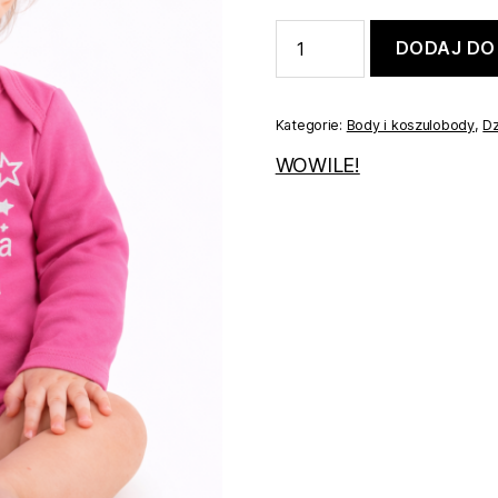
ilość
DODAJ DO
Body
różowe
dla
dziewczynki
Kategorie:
Body i koszulobody
,
Dz
86
WOWILE!