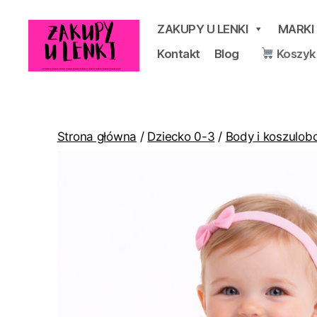
ZAKUPY U LENKI
MARKI
Kontakt
Blog
Koszyk
Zakupy
u
Lenki
Strona główna
/
Dziecko 0-3
/
Body i koszulob