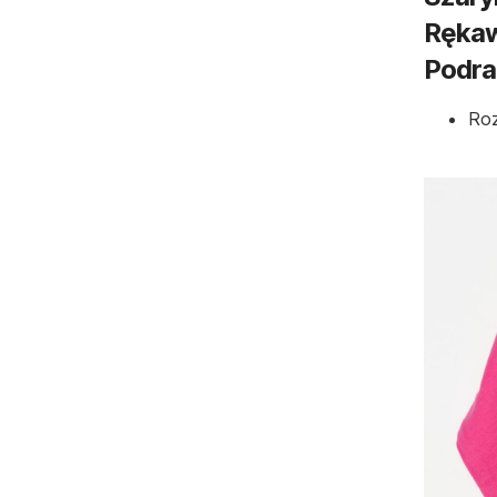
Rękaw
Podra
Roz