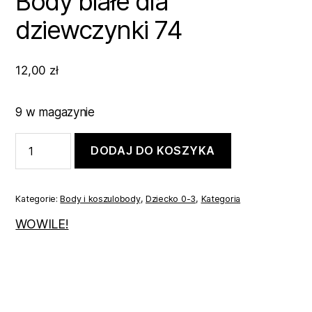
Body białe dla
dziewczynki 74
12,00
zł
9 w magazynie
ilość
DODAJ DO KOSZYKA
Body
białe
dla
dziewczynki
Kategorie:
Body i koszulobody
,
Dziecko 0-3
,
Kategoria
74
WOWILE!