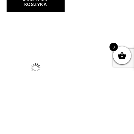
KOSZYKA
0
Sukienka oversize
roz. uniwersalny
40,00
zł