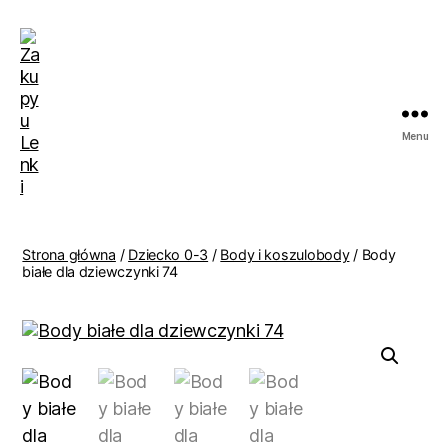
Menu
Zakupy
u
Lenki
Strona główna
/
Dziecko 0-3
/
Body i koszulobody
/ Body
białe dla dziewczynki 74