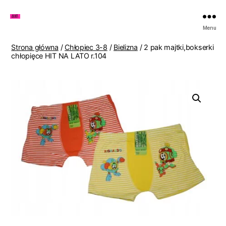
Zakupy
Menu
u
Lenki
Strona główna
/
Chłopiec 3-8
/
Bielizna
/ 2 pak majtki,bokserki
chłopięce HIT NA LATO r.104