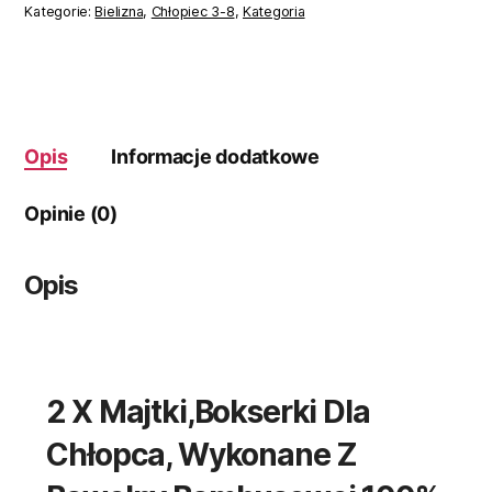
chłopięce
Kategorie:
Bielizna
,
Chłopiec 3-8
,
Kategoria
HIT
NA
LATO
r.104
Opis
Informacje dodatkowe
Opinie (0)
Opis
2 X Majtki,bokserki Dla
Chłopca, Wykonane Z