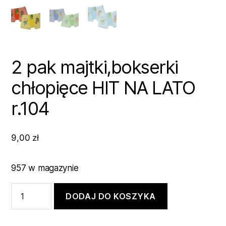
2 pak majtki,bokserki
chłopięce HIT NA LATO
r.104
9,00
zł
957 w magazynie
ilość
DODAJ DO KOSZYKA
2
pak
majtki,bokserki