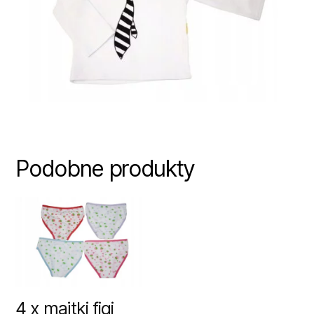
Podobne produkty
4 x majtki figi