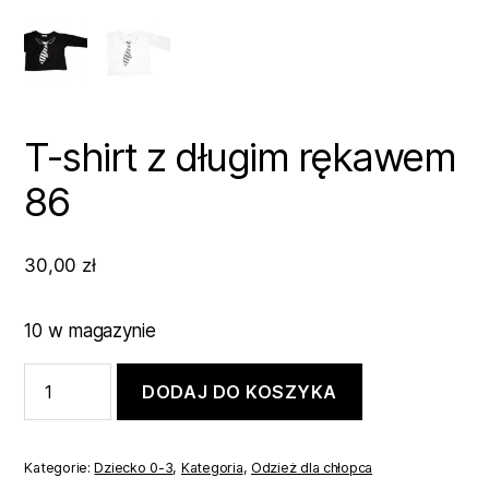
T-shirt z długim rękawem
86
30,00
zł
10 w magazynie
ilość
DODAJ DO KOSZYKA
T-
shirt
z
długim
Kategorie:
Dziecko 0-3
,
Kategoria
,
Odzież dla chłopca
rękawem