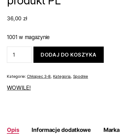
produkt PL
36,00
zł
1001 w magazynie
ilość
DODAJ DO KOSZYKA
Spodnie
dresowe
jasno
szare
Kategorie:
Chłopiec 3-8
,
Kategoria
,
Spodnie
chłopięce
r.92
WOWILE!
produkt
PL
Opis
Informacje dodatkowe
Marka