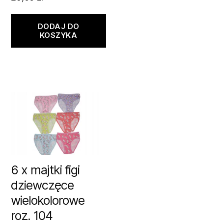
DODAJ DO
KOSZYKA
6 x majtki figi
dziewczęce
wielokolorowe
roz. 104