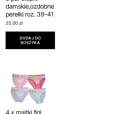
damskie,ozdobne
perełki roz. 39-41
25,00
zł
DODAJ DO
KOSZYKA
4 x majtki figi