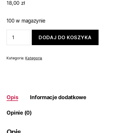
18,00
zł
100 w magazynie
ilość
DODAJ DO KOSZYKA
Rajstopy,
rajtuzy
białe
MEGA
Kategoria:
Kategoria
WZORY
,,10-
12
LAT''
Opis
Informacje dodatkowe
Opinie (0)
Opis