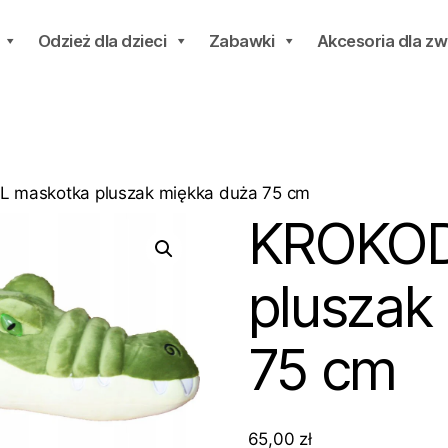
Odzież dla dzieci
Zabawki
Akcesoria dla zw
 maskotka pluszak miękka duża 75 cm
KROKOD
pluszak
75 cm
65,00
zł