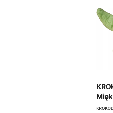
KROK
Mięk
KROKO