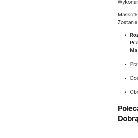
Wykonany
Maskotka
Zostanie
Roz
Prz
Mas
Prz
Dos
Ob
Polec
Dobrą