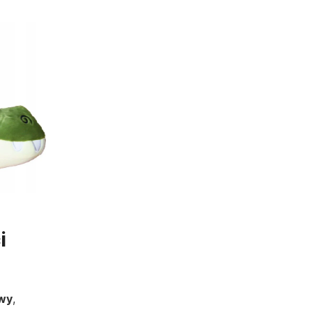
i
wy
,