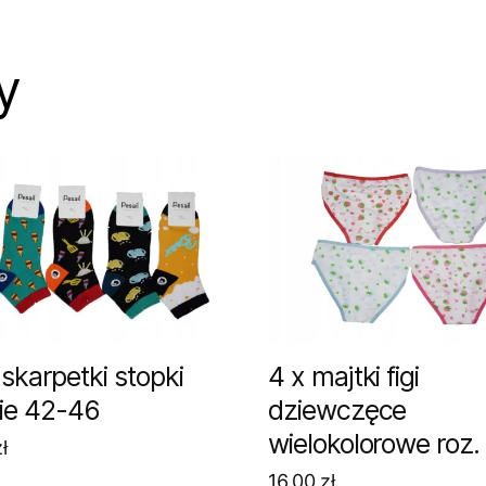
y
 skarpetki stopki
4 x majtki figi
ie 42-46
dziewczęce
wielokolorowe roz.
ł
16,00
zł