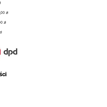
ł
,00 zł
0 zł
zł
ści