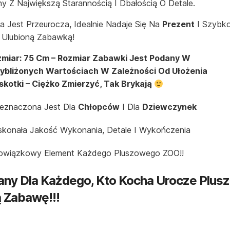
 Z Największą Starannością I Dbałością O Detale.
 Jest Przeurocza, Idealnie Nadaje Się Na
Prezent
I Szybk
 Ulubioną Zabawką!
miar: 75 Cm – Rozmiar Zabawki Jest Podany W
ybliżonych Wartościach W Zależności Od Ułożenia
kotki – Ciężko Zmierzyć, Tak Brykają
eznaczona Jest Dla
Chłopców
I Dla
Dziewczynek
konała Jakość Wykonania, Detale I Wykończenia
owiązkowy Element Każdego Pluszowego ZOO!!
any Dla Każdego, Kto Kocha Urocze Plusza
 Zabawę!!!