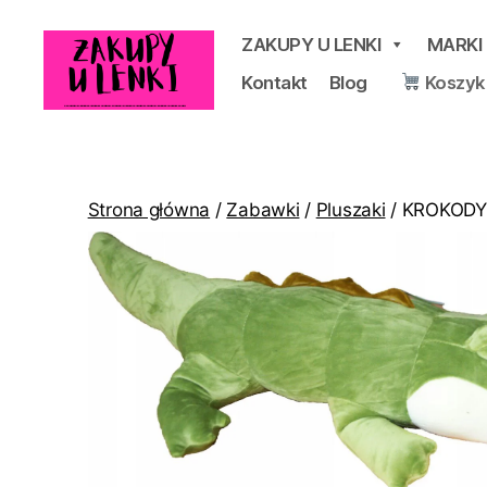
ZAKUPY U LENKI
MARKI
Kontakt
Blog
Koszyk
Zakupy
u
Lenki
Strona główna
/
Zabawki
/
Pluszaki
/ KROKODYL