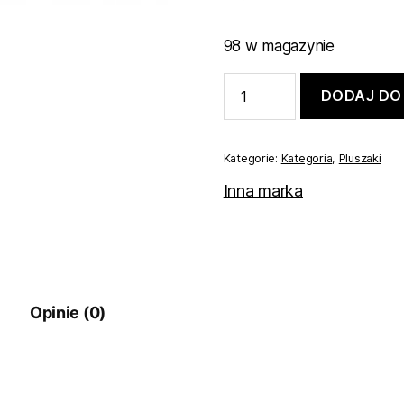
98 w magazynie
ilość
DODAJ DO
KROKODYL
maskotka
pluszak
miękka
Kategorie:
Kategoria
,
Pluszaki
duża
75
Inna marka
cm
Opinie (0)