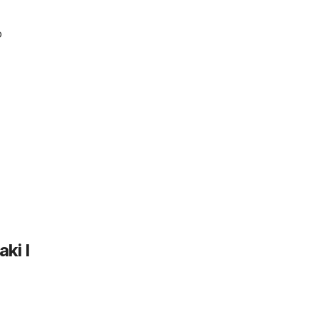
o
ki I