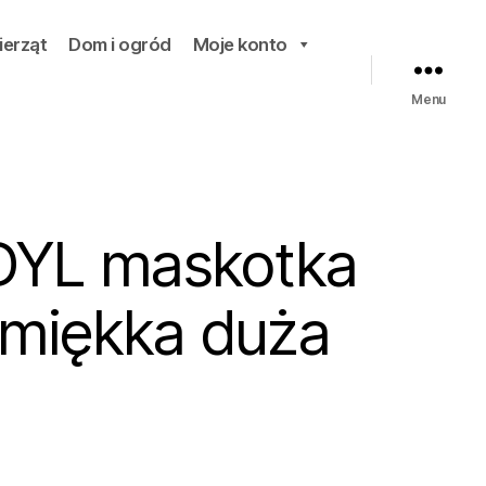
ierząt
Dom i ogród
Moje konto
Menu
YL maskotka
 miękka duża