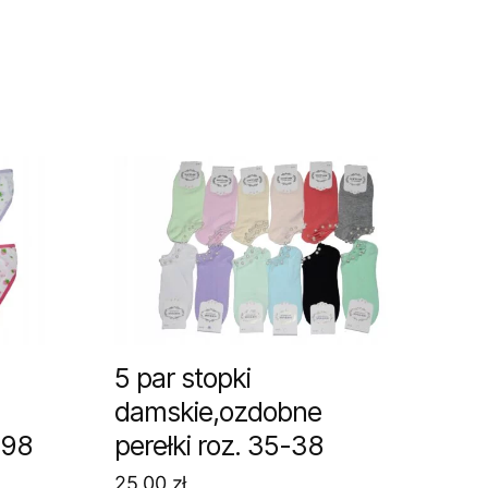
5 par stopki
damskie,ozdobne
 98
perełki roz. 35-38
25,00
zł