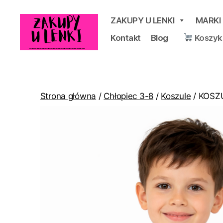
ZAKUPY U LENKI
MARKI
Kontakt
Blog
Koszyk
Zakupy
u
Lenki
Strona główna
/
Chłopiec 3-8
/
Koszule
/ KOSZ