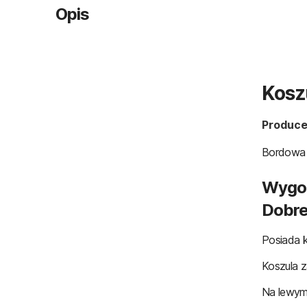
Opis
Kosz
Produce
Bordowa k
Wygod
Dobrej
Posiada 
Koszula za
Na lewym