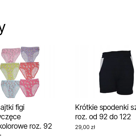
y
jtki figi
Krótkie spodenki s
wczęce
roz. od 92 do 122
kolorowe roz. 92
29,00
zł