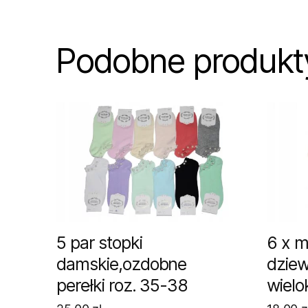
Podobne produkt
5 par stopki
6 x ma
damskie,ozdobne
dzie
perełki roz. 35-38
wielo