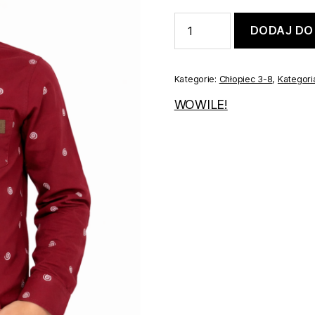
ilość
DODAJ DO
KOSZULA
BORDOWA
W
ŚLIMACZKI
Kategorie:
Chłopiec 3-8
,
Kategori
116
WOWILE!