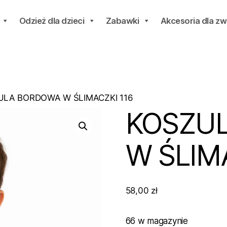
Odzież dla dzieci
Zabawki
Akcesoria dla zw
ULA BORDOWA W ŚLIMACZKI 116
KOSZU
W ŚLIM
58,00
zł
66 w magazynie