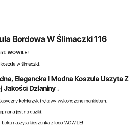
ula Bordowa W Ślimaczki 116
nt: WOWILE!
oszula w ślimaczki.
na, Elegancka I Modna Koszula Uszyta Z
 Jakości Dzianiny .
klasyczny kołnierzyk i rękawy wykończone mankietem.
pinana jest na guziki.
 boku naszyta kieszonka z logo WOWILE!