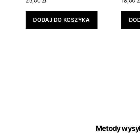
25,00
zł
18,00
z
DODAJ DO KOSZYKA
DOD
Metody wysył