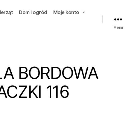
ierząt
Dom i ogród
Moje konto
Menu
LA BORDOWA
ACZKI 116