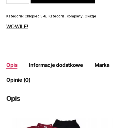
dla
chłopca
bordowo-
Kategorie:
Chłopiec 3-8
,
Kategoria
,
Komplety
,
Okazje
czarny
116
WOWILE!
Opis
Informacje dodatkowe
Marka
Opinie (0)
Opis