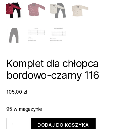
Komplet dla chłopca
bordowo-czarny 116
105,00
zł
95 w magazynie
ilość
DODAJ DO KOSZYKA
Komplet