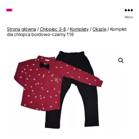
Zakupy
Menu
u
Lenki
Strona główna
/
Chłopiec 3-8
/
Komplety
/
Okazje
/ Komplet
dla chłopca bordowo-czarny 116