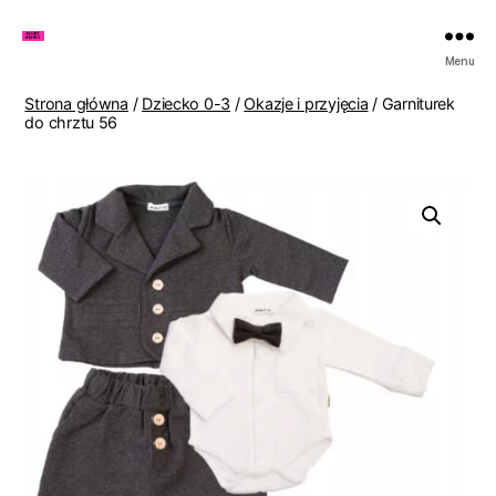
Zakupy
Menu
u
Lenki
Strona główna
/
Dziecko 0-3
/
Okazje i przyjęcia
/ Garniturek
do chrztu 56