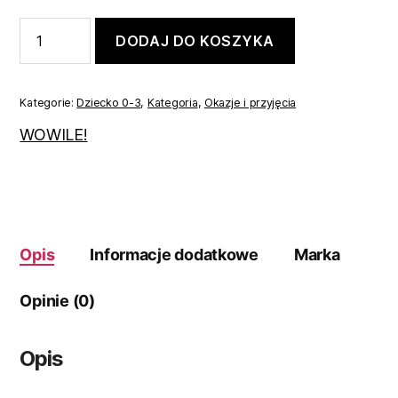
ilość
DODAJ DO KOSZYKA
Garniturek
do
chrztu
56
Kategorie:
Dziecko 0-3
,
Kategoria
,
Okazje i przyjęcia
WOWILE!
Opis
Informacje dodatkowe
Marka
Opinie (0)
Opis