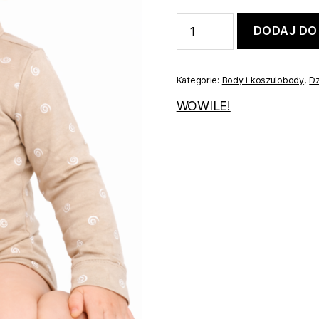
ilość
DODAJ DO
Body
koszulowe
beżowe
74
Kategorie:
Body i koszulobody
,
Dz
WOWILE!