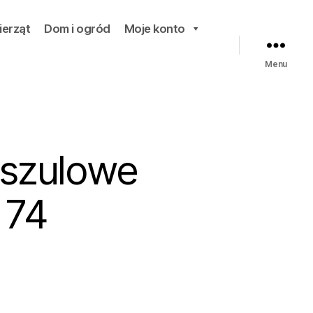
ierząt
Dom i ogród
Moje konto
Menu
szulowe
 74