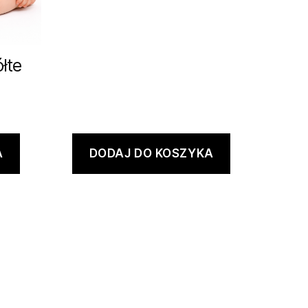
łte
A
DODAJ DO KOSZYKA