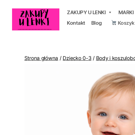
ZAKUPY U LENKI
MARKI
Kontakt
Blog
Koszyk
Zakupy
u
Lenki
Strona główna
/
Dziecko 0-3
/
Body i koszulob