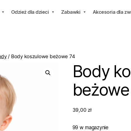
Odzież dla dzieci
Zabawki
Akcesoria dla zw
ody
/ Body koszulowe beżowe 74
Body ko
beżowe
39,00
zł
99 w magazynie