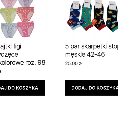
jtki figi
5 par skarpetki sto
wczęce
męskie 42-46
kolorowe roz. 98
25,00
zł
ł
AJ DO KOSZYKA
DODAJ DO KOSZYK