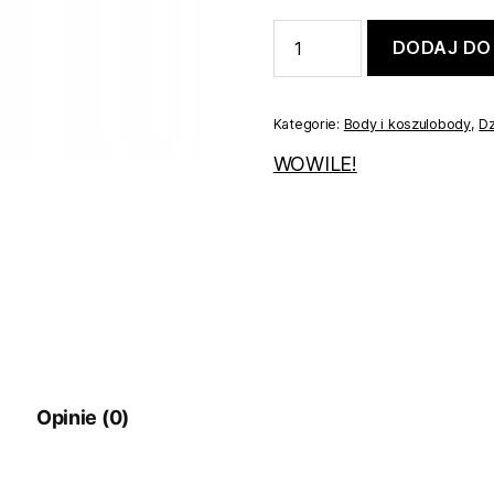
ilość
DODAJ DO
Body
kopertowe
białe
w
Kategorie:
Body i koszulobody
,
Dz
kropki
roz.
WOWILE!
86
Opinie (0)