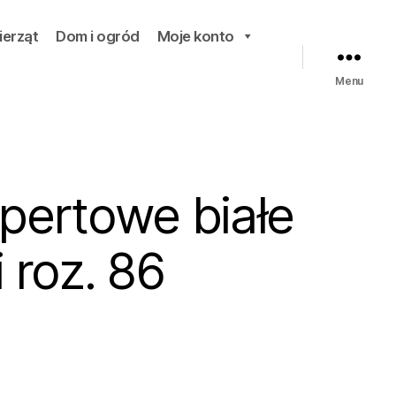
ierząt
Dom i ogród
Moje konto
Menu
pertowe białe
 roz. 86