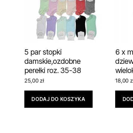
5 par stopki
6 x ma
damskie,ozdobne
dzie
perełki roz. 35-38
wielo
25,00
zł
18,00
z
DODAJ DO KOSZYKA
DOD