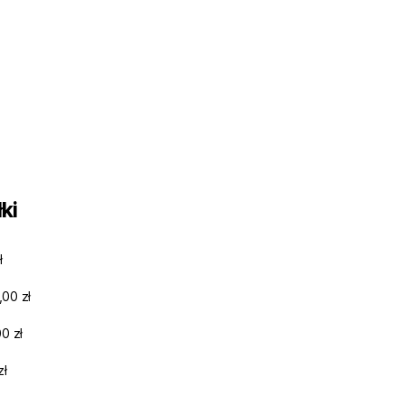
ki
ł
,00 zł
0 zł
zł