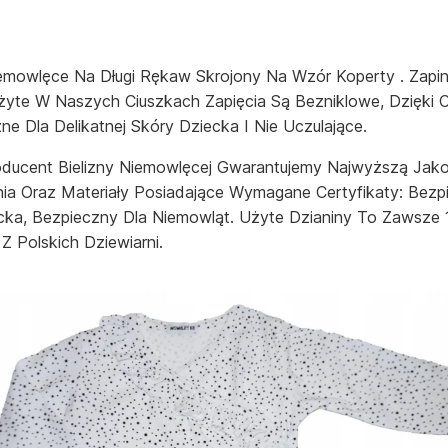
mowlęce Na Długi Rękaw Skrojony Na Wzór Koperty . Zapi
żyte W Naszych Ciuszkach Zapięcia Są Bezniklowe, Dzięki
ne Dla Delikatnej Skóry Dziecka I Nie Uczulające.
ducent Bielizny Niemowlęcej Gwarantujemy Najwyższą Jak
a Oraz Materiały Posiadające Wymagane Certyfikaty: Bezp
cka, Bezpieczny Dla Niemowląt. Użyte Dzianiny To Zawsze
Z Polskich Dziewiarni.