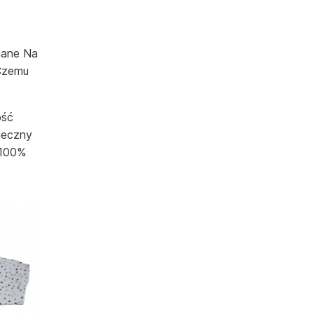
nane Na
 Czemu
ość
ieczny
 100%