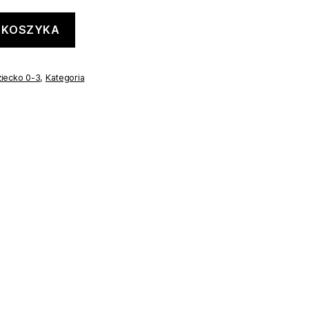
 KOSZYKA
iecko 0-3
,
Kategoria