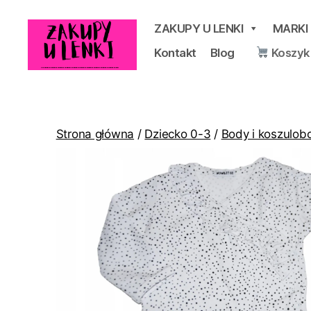
ZAKUPY U LENKI
MARKI
Kontakt
Blog
Koszyk
Zakupy
u
Lenki
Strona główna
/
Dziecko 0-3
/
Body i koszulob