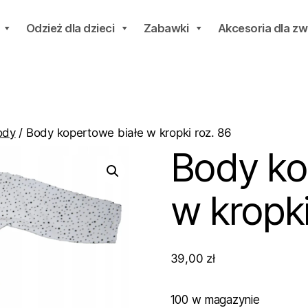
Odzież dla dzieci
Zabawki
Akcesoria dla zw
ody
/ Body kopertowe białe w kropki roz. 86
Body ko
w kropki
39,00
zł
100 w magazynie