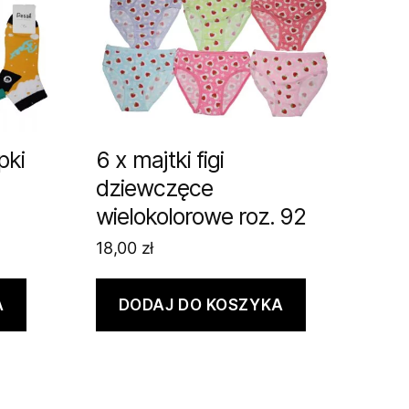
pki
6 x majtki figi
dziewczęce
wielokolorowe roz. 92
18,00
zł
A
DODAJ DO KOSZYKA