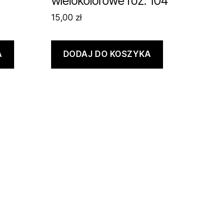
wielokolorowe roz. 104
15,00
zł
A
DODAJ DO KOSZYKA