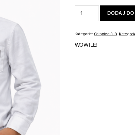
ilość
DODAJ DO
Biała
koszula
wizytowa
134
Kategorie:
Chłopiec 3-8
,
Kategori
WOWILE!