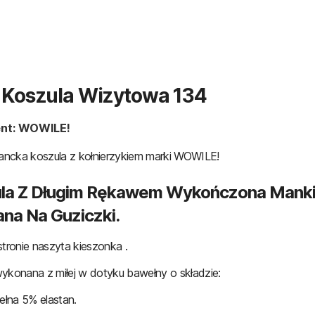
a Koszula Wizytowa 134
nt: WOWILE!
gancka koszula z kołnierzykiem marki WOWILE!
la Z Długim Rękawem Wykończona Mank
ana Na Guziczki.
stronie naszyta kieszonka .
ykonana z miłej w dotyku bawełny o składzie:
łna 5% elastan.