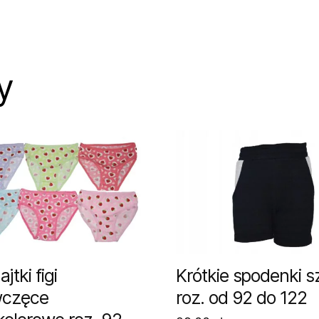
y
jtki figi
Krótkie spodenki s
wczęce
roz. od 92 do 122