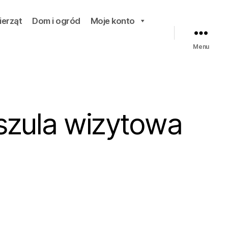
ierząt
Dom i ogród
Moje konto
Menu
oszula wizytowa