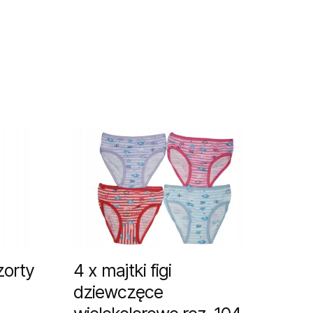
zorty
4 x majtki figi
dziewczęce