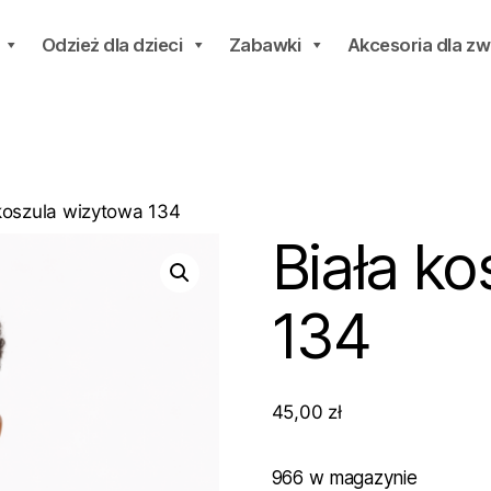
Odzież dla dzieci
Zabawki
Akcesoria dla zw
 koszula wizytowa 134
Biała k
134
45,00
zł
966 w magazynie