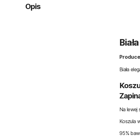
Opis
Biał
Produce
Biała ele
Koszu
Zapin
Na lewej 
Koszula w
95% bawe