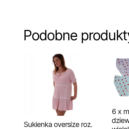
Podobne produkt
6 x ma
dzie
Sukienka oversize roz.