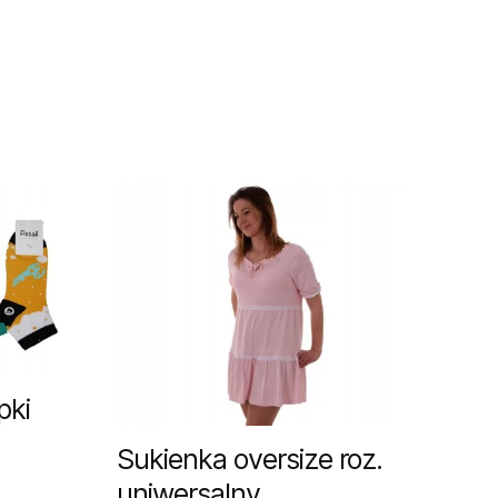
pki
Sukienka oversize roz.
uniwersalny