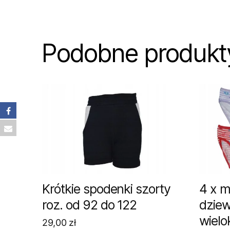
Podobne produkt
Krótkie spodenki szorty
4 x ma
roz. od 92 do 122
dzie
wielo
29,00
zł