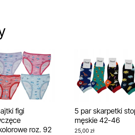
y
jtki figi
5 par skarpetki sto
wczęce
męskie 42-46
kolorowe roz. 92
25,00
zł