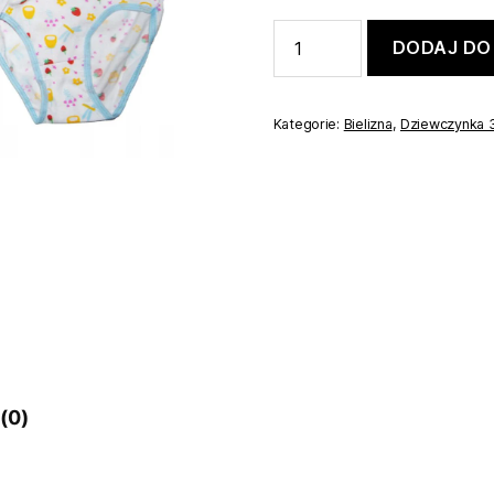
ilość
DODAJ DO
6x
majtki,
figi
dziewczęce
Kategorie:
Bielizna
,
Dziewczynka 
rozm.104
 (0)