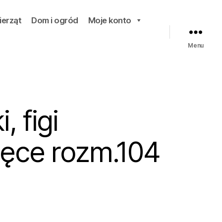
ierząt
Dom i ogród
Moje konto
Menu
, figi
ęce rozm.104