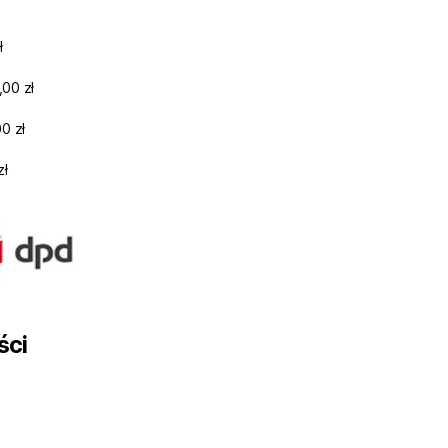
ł
,00 zł
0 zł
zł
ści