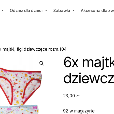
Odzież dla dzieci
Zabawki
Akcesoria dla zw
x majtki, figi dziewczęce rozm.104
6x majtki
dziewcz
23,00
zł
92 w magazynie