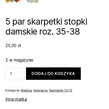
5 par skarpetki stopki
damskie roz. 35-38
25,00
zł
2 w magazynie
ilość
DODAJ DO KOSZYKA
5
par
skarpetki
stopki
Kategorie:
Bielizna
,
Kategoria
,
Nastolatki 13-15
damskie
roz.
Inna marka
35-
38