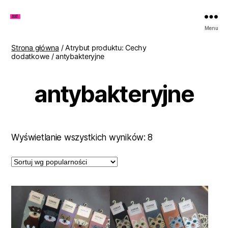
Zakupy
Menu
u
Lenki
Strona główna
/ Atrybut produktu: Cechy
dodatkowe / antybakteryjne
antybakteryjne
Posortowane
Wyświetlanie wszystkich wyników: 8
według
popularności