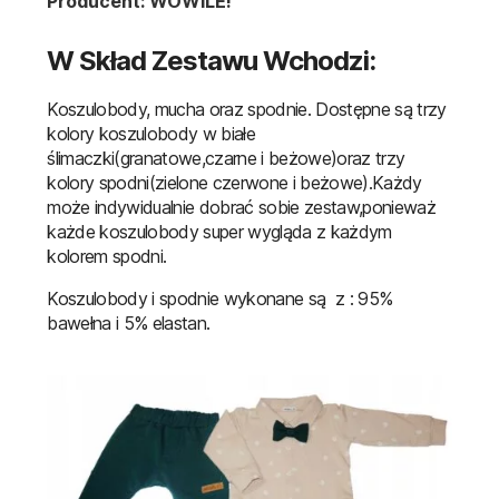
Producent: WOWILE!
W Skład Zestawu Wchodzi:
Koszulobody, mucha oraz spodnie. Dostępne są trzy
kolory koszulobody w białe
ślimaczki(granatowe,czarne i beżowe)oraz trzy
kolory spodni(zielone czerwone i beżowe).Każdy
może indywidualnie dobrać sobie zestaw,ponieważ
każde koszulobody super wygląda z każdym
kolorem spodni.
Koszulobody i spodnie wykonane są z : 95%
bawełna i 5% elastan.