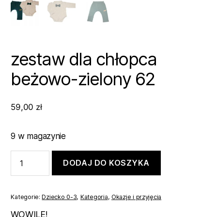
zestaw dla chłopca
beżowo-zielony 62
59,00
zł
9 w magazynie
ilość
DODAJ DO KOSZYKA
zestaw
dla
chłopca
beżowo-
Kategorie:
Dziecko 0-3
,
Kategoria
,
Okazje i przyjęcia
zielony
62
WOWILE!