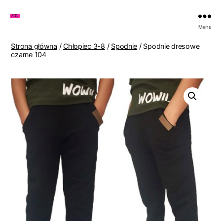
Zakupy
Menu
u
Lenki
Strona główna
/
Chłopiec 3-8
/
Spodnie
/ Spodnie dresowe
czarne 104