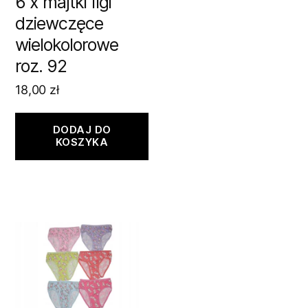
6 x majtki figi
dziewczęce
wielokolorowe
roz. 92
18,00
zł
DODAJ DO
KOSZYKA