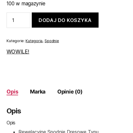
100 w magazynie
ilość
DODAJ DO KOSZYKA
Spodnie
dresowe
czarne
104
Kategorie:
Kategoria
,
Spodnie
WOWILE!
Opis
Marka
Opinie (0)
Opis
Opis
Rewelacyjne Spodnie Dresowe Typu