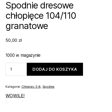
Spodnie dresowe
chłopięce 104/110
granatowe
50,00
zł
1000 w magazynie
ilość
DODAJ DO KOSZYKA
Spodnie
dresowe
chłopięce
104/110
Kategorie:
Chłopiec 3-8
,
Spodnie
granatowe
WOWILE!