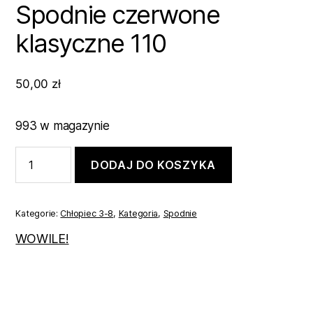
Spodnie czerwone
klasyczne 110
50,00
zł
993 w magazynie
ilość
DODAJ DO KOSZYKA
Spodnie
czerwone
klasyczne
110
Kategorie:
Chłopiec 3-8
,
Kategoria
,
Spodnie
WOWILE!