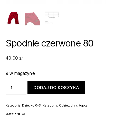
Spodnie czerwone 80
40,00
zł
9 w magazynie
ilość
DODAJ DO KOSZYKA
Spodnie
czerwone
80
Kategorie:
Dziecko 0-3
,
Kategoria
,
Odzież dla chłopca
WOWILE!