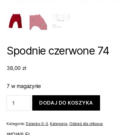
Spodnie czerwone 74
38,00
zł
7 w magazynie
ilość
DODAJ DO KOSZYKA
Spodnie
czerwone
74
Kategorie:
Dziecko 0-3
,
Kategoria
,
Odzież dla chłopca
WOWILE!