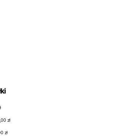
ki
ł
,00 zł
0 zł