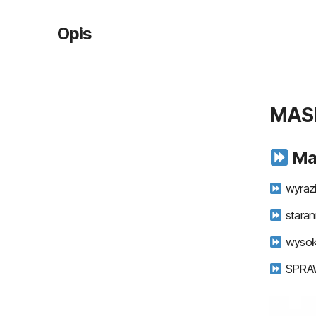
Opis
MASK
Mat
wyrazi
staran
wysok
SPRA