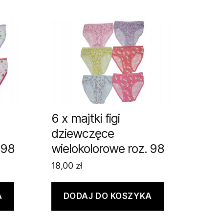
6 x majtki figi
dziewczęce
 98
wielokolorowe roz. 98
18,00
zł
A
DODAJ DO KOSZYKA