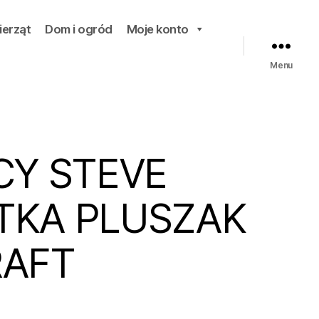
ierząt
Dom i ogród
Moje konto
Menu
CY STEVE
TKA PLUSZAK
RAFT