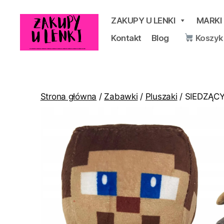
ZAKUPY U LENKI
MARKI
Kontakt
Blog
Koszyk
Zakupy
u
Lenki
Strona główna
/
Zabawki
/
Pluszaki
/ SIEDZĄC