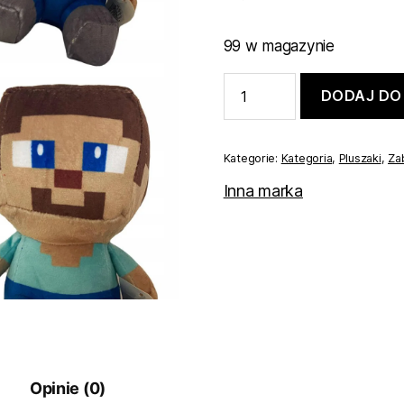
99 w magazynie
ilość
DODAJ DO
SIEDZĄCY
STEVE
MASKOTKA
PLUSZAK
Kategorie:
Kategoria
,
Pluszaki
,
Za
MINECRAFT
Inna marka
Opinie (0)