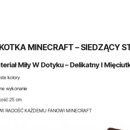
OTKA MINECRAFT – SIEDZĄCY S
eriał Miły W Dotyku – Delikatny I Mięciutk
ste kolory
ne wykonanie
ość 25 cm
WI RADOŚĆ KAŻDEMU FANOWI MINECRAFT