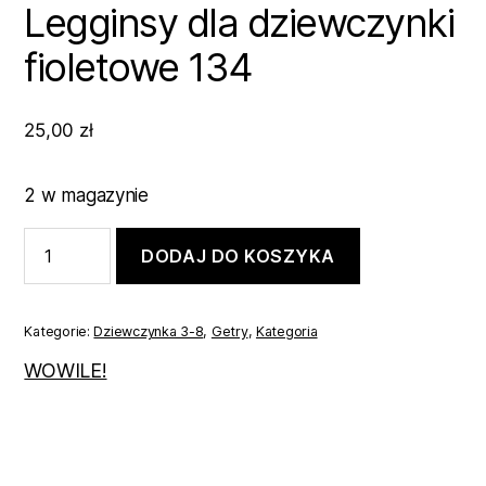
Legginsy dla dziewczynki
fioletowe 134
25,00
zł
2 w magazynie
ilość
DODAJ DO KOSZYKA
Legginsy
dla
dziewczynki
fioletowe
Kategorie:
Dziewczynka 3-8
,
Getry
,
Kategoria
134
WOWILE!