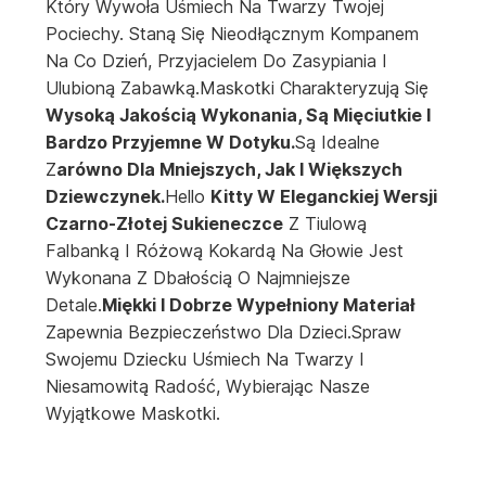
Który Wywoła Uśmiech Na Twarzy Twojej
Pociechy. Staną Się Nieodłącznym Kompanem
Na Co Dzień, Przyjacielem Do Zasypiania I
Ulubioną Zabawką.Maskotki Charakteryzują Się
Wysoką Jakością Wykonania, Są Mięciutkie I
Bardzo Przyjemne W Dotyku.
Są Idealne
Z
Arówno Dla Mniejszych, Jak I Większych
Dziewczynek.
Hello
Kitty W Eleganckiej Wersji
Czarno-Złotej Sukieneczce
Z Tiulową
Falbanką I Różową Kokardą Na Głowie Jest
Wykonana Z Dbałością O Najmniejsze
Detale.
Miękki I Dobrze Wypełniony Materiał
Zapewnia Bezpieczeństwo Dla Dzieci.Spraw
Swojemu Dziecku Uśmiech Na Twarzy I
Niesamowitą Radość, Wybierając Nasze
Wyjątkowe Maskotki.