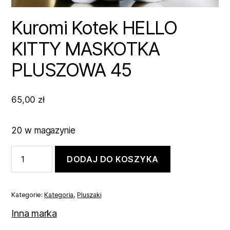
Kuromi Kotek HELLO
KITTY MASKOTKA
PLUSZOWA 45
65,00
zł
20 w magazynie
ilość
DODAJ DO KOSZYKA
Kuromi
Kotek
HELLO
KITTY
Kategorie:
Kategoria
,
Pluszaki
MASKOTKA
PLUSZOWA
Inna marka
45