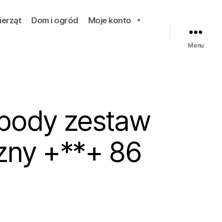
ierząt
Dom i ogród
Moje konto
Menu
body zestaw
zny +**+ 86