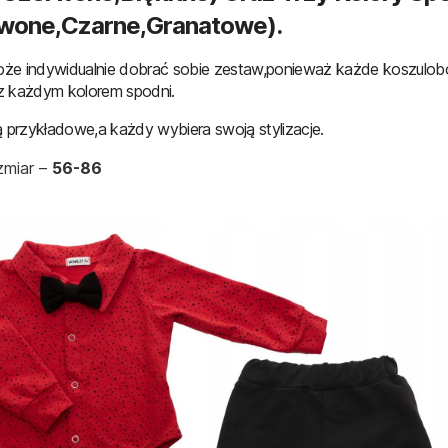
wone,czarne,granatowe).
że indywidualnie dobrać sobie zestaw,ponieważ każde koszulob
z każdym kolorem spodni.
ą przykładowe,a każdy wybiera swoją stylizacje.
miar –
56-86