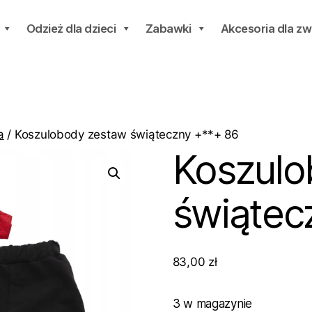
Odzież dla dzieci
Zabawki
Akcesoria dla zw
a
/ Koszulobody zestaw świąteczny +**+ 86
Koszulo
świątec
83,00
zł
3 w magazynie