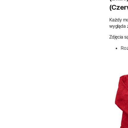
(czer
Każdy mo
wygląda 
Zdjęcia s
Roz