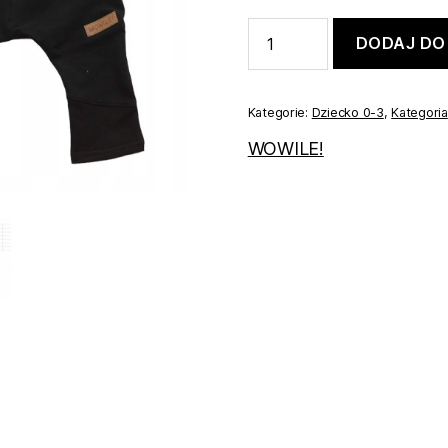
ilość
DODAJ DO
Koszulobody
zestaw
świąteczny
+**+
Kategorie:
Dziecko 0-3
,
Kategoria
86
WOWILE!