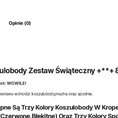
Opinie (0)
ulobody Zestaw Świąteczny +**+ 
nt: WOWILE!
zestawu wchodzi: koszulobody,mucha oraz spodnie.
pne Są Trzy Kolory Koszulobody W Krop
e,czerwone,błękitne) Oraz Trzy Kolory Sp