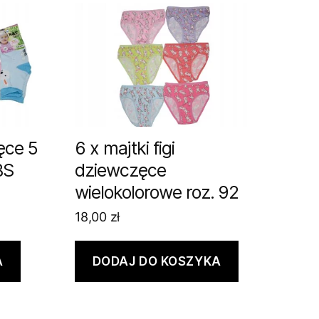
ęce 5
6 x majtki figi
BS
dziewczęce
wielokolorowe roz. 92
18,00
zł
A
DODAJ DO KOSZYKA