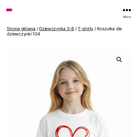
Zakupy
Menu
u
Lenki
Strona główna
/
Dziewczynka 3-8
/
T-shirty
/ Koszulka dla
dziewczynki 104