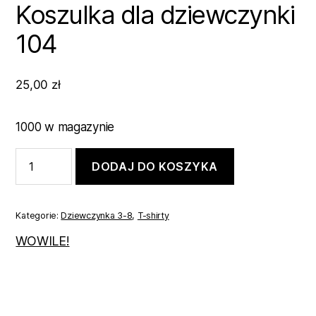
Koszulka dla dziewczynki
104
25,00
zł
1000 w magazynie
ilość
DODAJ DO KOSZYKA
Koszulka
dla
dziewczynki
104
Kategorie:
Dziewczynka 3-8
,
T-shirty
WOWILE!